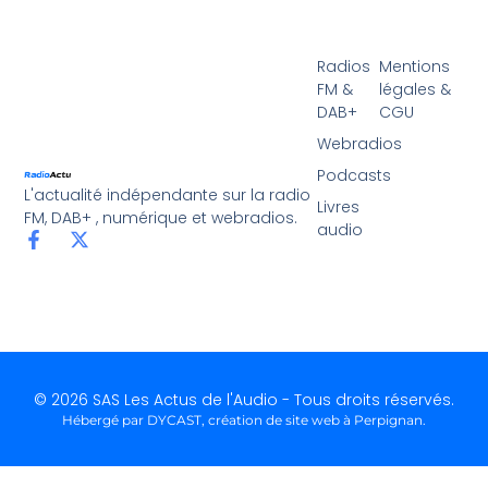
Radios
Mentions
FM &
légales &
DAB+
CGU
Webradios
Podcasts
L'actualité indépendante sur la radio
Livres
FM, DAB+ , numérique et webradios.
audio
© 2026 SAS Les Actus de l'Audio - Tous droits réservés.
Hébergé par DYCAST,
création de site web à Perpignan
.