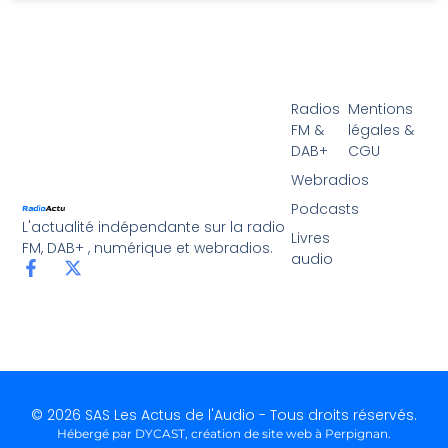
Radios
Mentions
FM &
légales &
DAB+
CGU
Webradios
Podcasts
L'actualité indépendante sur la radio
Livres
FM, DAB+ , numérique et webradios.
audio
© 2026 SAS Les Actus de l'Audio - Tous droits réservés.
Hébergé par DYCAST,
création de site web à Perpignan
.