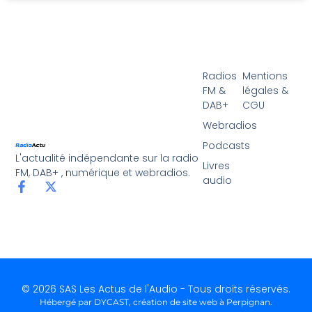
Radios
Mentions
FM &
légales &
DAB+
CGU
Webradios
Podcasts
L'actualité indépendante sur la radio
Livres
FM, DAB+ , numérique et webradios.
audio
© 2026 SAS Les Actus de l'Audio - Tous droits réservés.
Hébergé par DYCAST,
création de site web à Perpignan
.