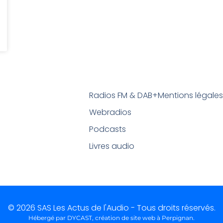
Radios FM & DAB+
Mentions légale
Webradios
Podcasts
Livres audio
© 2026 SAS Les Actus de l'Audio - Tous droits réservés.
Hébergé par DYCAST,
création de site web à Perpignan
.