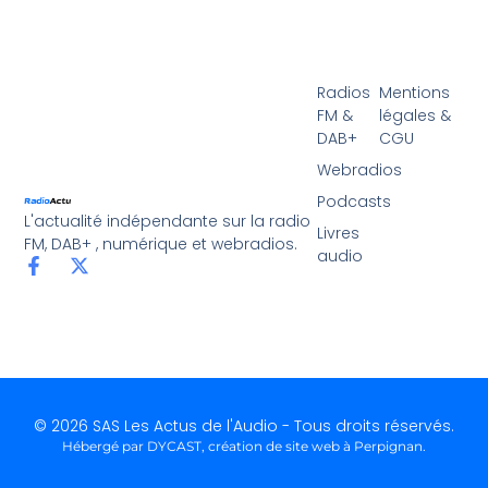
Radios
Mentions
FM &
légales &
DAB+
CGU
Webradios
Podcasts
L'actualité indépendante sur la radio
Livres
FM, DAB+ , numérique et webradios.
audio
© 2026 SAS Les Actus de l'Audio - Tous droits réservés.
Hébergé par DYCAST,
création de site web à Perpignan
.