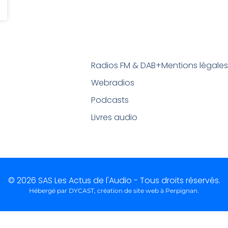
Radios FM & DAB+
Mentions légale
Webradios
Podcasts
Livres audio
© 2026 SAS Les Actus de l'Audio - Tous droits réservés.
Hébergé par DYCAST,
création de site web à Perpignan
.