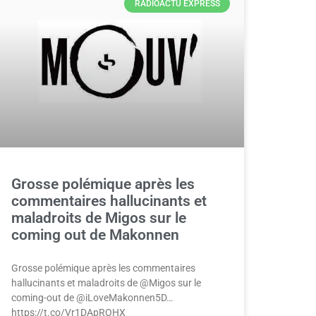
RADIOACTU EXPRESS
Grosse polémique après les
commentaires hallucinants et
maladroits de Migos sur le
coming out de Makonnen
Grosse polémique après les commentaires
hallucinants et maladroits de @Migos sur le
coming-out de @iLoveMakonnen5D…
https://t.co/Vr1DApROHX