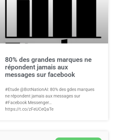
80% des grandes marques ne
répondent jamais aux
messages sur facebook
#Etude @BotNationAI: 80% des gdes marques
ne répondent jamais aux messages sur
#Facebook Messenger…
https://t.co/zFeUCeQaTe