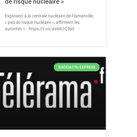
de risque nucléaire »
Explosion à la centrale nucléaire de Flamanville,
« pas de risque nucléaire », affirment les
autorités >… https://t.co/asN62Q5ji3
RADIOACTU EXPRESS