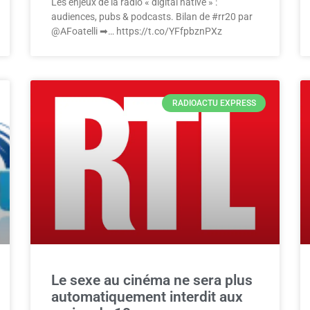
Les enjeux de la radio « digital native » :
audiences, pubs & podcasts. Bilan de #rr20 par
@AFoatelli ➡… https://t.co/YFfpbznPXz
RADIOACTU EXPRESS
Le sexe au cinéma ne sera plus
automatiquement interdit aux