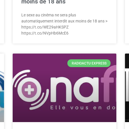
moins de 18 ans
Le sexe au cinéma ne sera plus
automatiquement interdit aux moins de 18 ans >
https://t.co/WE29aHKSPZ
https://t.co/NVpHb6McE6
RADIOACTU EXPRESS