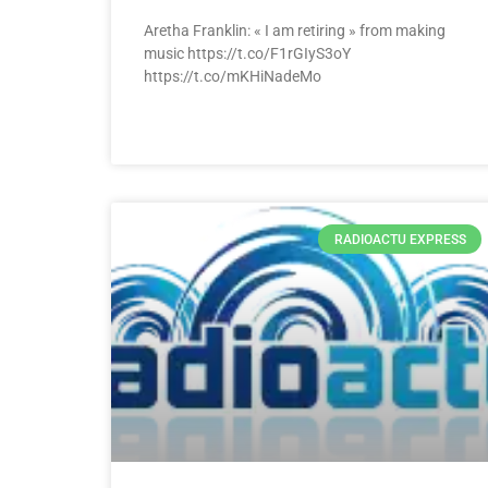
Aretha Franklin: « I am retiring » from making
music https://t.co/F1rGIyS3oY
https://t.co/mKHiNadeMo
RADIOACTU EXPRESS