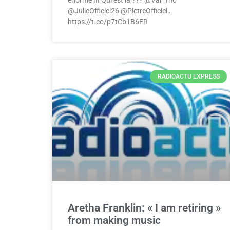
@JulieOfficiel26 @PietreOfficiel…
https://t.co/p7tCb1B6ER
RADIOACTU EXPRESS
Aretha Franklin: « I am retiring »
from making music