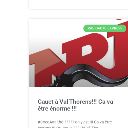
RADIOACTU EXPRESS
Cauet à Val Thorens!!! Ca va
être énorme !!!
#CocoAValtho ????? on y est !!! Ca va être
énorme !!! Qui est la ??? @Val_Tho