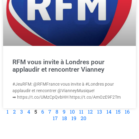
RFM vous invite à Londres pour
applaudir et rencontrer Vianney
#JeuRFM: @RFMFrance vous invite à #Londres pour
applaudir et rencontrer @VianneyMusique!
➡ https://t.co/UMzCpQvbHH https://t.co/AmOzE9F2Tm
1
2
3
4
5
6
7
8
9
10
11
12
13
14
15
16
17
18
19
20