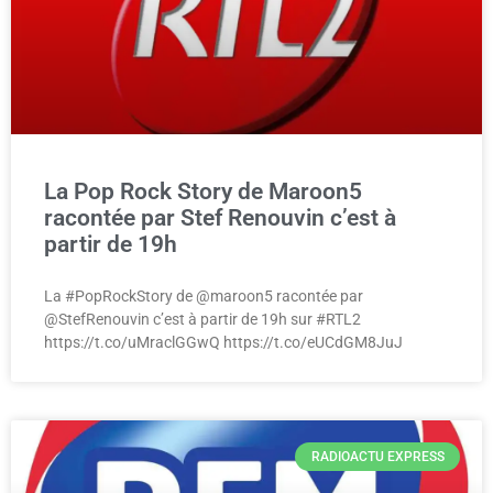
La Pop Rock Story de Maroon5
racontée par Stef Renouvin c’est à
partir de 19h
La #PopRockStory de @maroon5 racontée par
@StefRenouvin c’est à partir de 19h sur #RTL2
https://t.co/uMraclGGwQ https://t.co/eUCdGM8JuJ
RADIOACTU EXPRESS