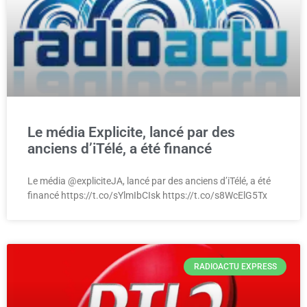
Le média Explicite, lancé par des
anciens d’iTélé, a été financé
Le média @expliciteJA, lancé par des anciens d’iTélé, a été
financé https://t.co/sYlmIbCIsk https://t.co/s8WcElG5Tx
RADIOACTU EXPRESS