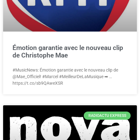
Émotion garantie avec le nouveau clip
de Christophe Mae
#MusicNews: Émotion garantie avec le nouveau clip de
@Mae_Officiel! #Marcel #MeilleurDeLaMusique ➡ …
https://t.co/sb9QAweXSR
RADIOACTU EXPRESS