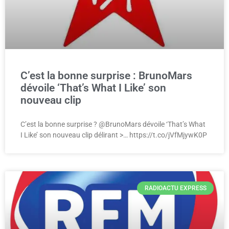
C’est la bonne surprise : BrunoMars
dévoile ‘That’s What I Like’ son
nouveau clip
C’est la bonne surprise ? @BrunoMars dévoile ‘That’s What
I Like’ son nouveau clip délirant >… https://t.co/jVfMjywK0P
RADIOACTU EXPRESS