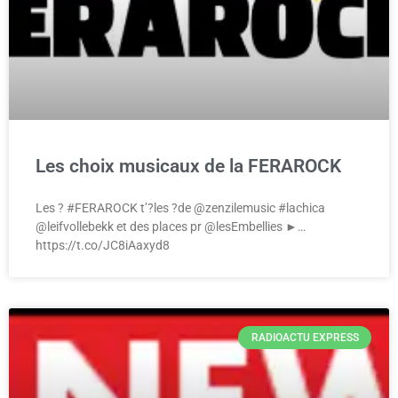
Les choix musicaux de la FERAROCK
Les ? #FERAROCK t’?les ?de @zenzilemusic #lachica
@leifvollebekk et des places pr @lesEmbellies ►…
https://t.co/JC8iAaxyd8
RADIOACTU EXPRESS