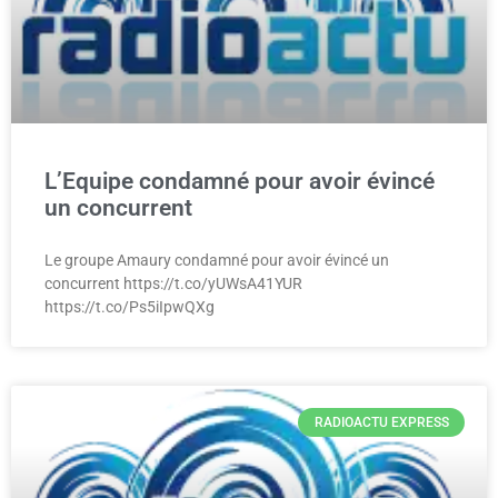
L’Equipe condamné pour avoir évincé
un concurrent
Le groupe Amaury condamné pour avoir évincé un
concurrent https://t.co/yUWsA41YUR
https://t.co/Ps5iIpwQXg
RADIOACTU EXPRESS