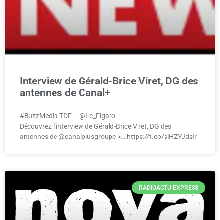
Interview de Gérald-Brice Viret, DG des
antennes de Canal+
#BuzzMedia TDF – @Le_Figaro
Découvrez l’interview de Gérald-Brice Viret, DG des
antennes de @canalplusgroupe >… https://t.co/siHZYJdsIr
RADIOACTU EXPRESS