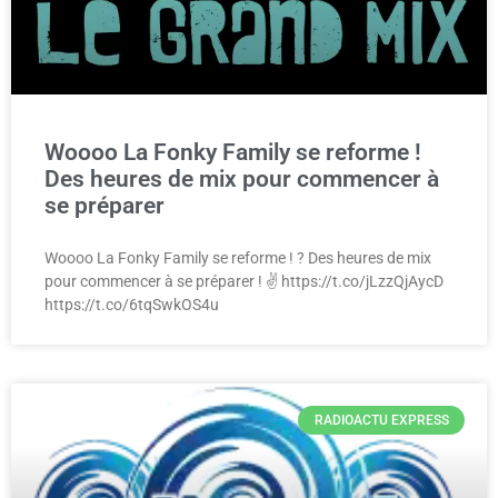
Woooo La Fonky Family se reforme !
Des heures de mix pour commencer à
se préparer
Woooo La Fonky Family se reforme ! ? Des heures de mix
pour commencer à se préparer ! ✌️ https://t.co/jLzzQjAycD
https://t.co/6tqSwkOS4u
RADIOACTU EXPRESS