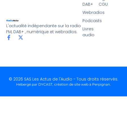
DAB+
CGU
Webradios
Podcasts
L'actualité indépendante sur la radio
Livres
FM, DAB+ , numérique et webradios.
audio
© 2026 SAS Les Actus de l'Audio - Tous droits réservés.
Hébergé par DYCAST,
création de site web à Perpignan
.