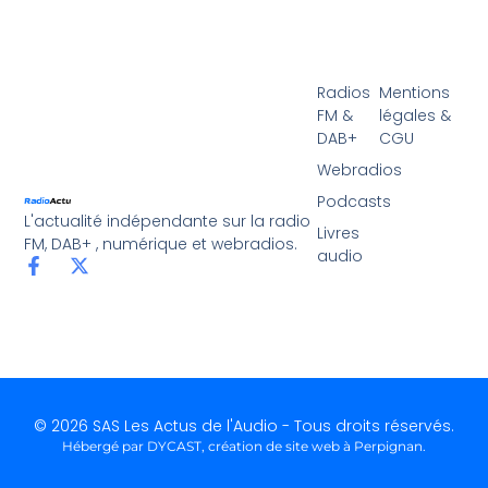
Radios
Mentions
FM &
légales &
DAB+
CGU
Webradios
Podcasts
L'actualité indépendante sur la radio
Livres
FM, DAB+ , numérique et webradios.
audio
© 2026 SAS Les Actus de l'Audio - Tous droits réservés.
Hébergé par DYCAST,
création de site web à Perpignan
.