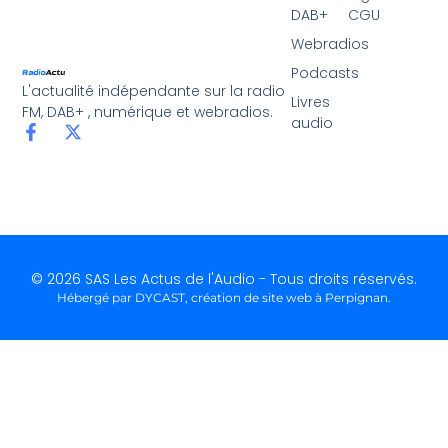
DAB+
CGU
Webradios
Podcasts
L'actualité indépendante sur la radio
Livres
FM, DAB+ , numérique et webradios.
audio
© 2026 SAS Les Actus de l'Audio - Tous droits réservés.
Hébergé par DYCAST,
création de site web à Perpignan
.