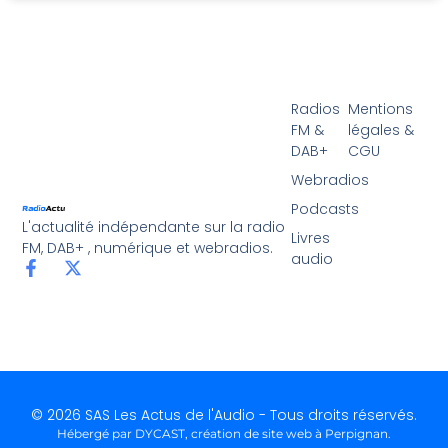
Radios
Mentions
FM &
légales &
DAB+
CGU
Webradios
Podcasts
L'actualité indépendante sur la radio
Livres
FM, DAB+ , numérique et webradios.
audio
© 2026 SAS Les Actus de l'Audio - Tous droits réservés.
Hébergé par DYCAST,
création de site web à Perpignan
.