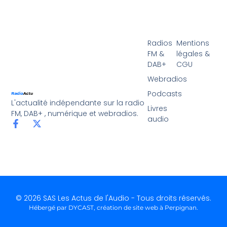
Radios
Mentions
FM &
légales &
DAB+
CGU
Webradios
Podcasts
L'actualité indépendante sur la radio
Livres
FM, DAB+ , numérique et webradios.
audio
© 2026 SAS Les Actus de l'Audio - Tous droits réservés.
Hébergé par DYCAST,
création de site web à Perpignan
.