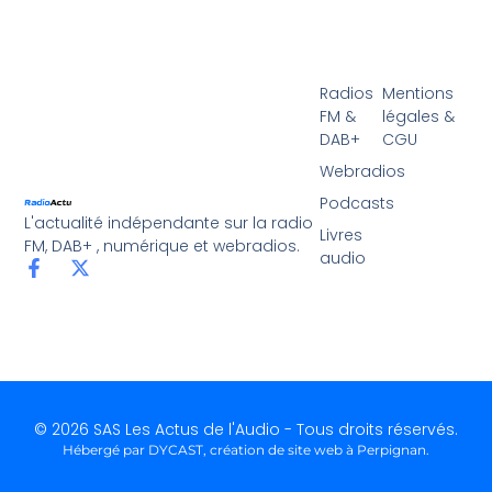
Radios
Mentions
FM &
légales &
DAB+
CGU
Webradios
Podcasts
L'actualité indépendante sur la radio
Livres
FM, DAB+ , numérique et webradios.
audio
© 2026 SAS Les Actus de l'Audio - Tous droits réservés.
Hébergé par DYCAST,
création de site web à Perpignan
.