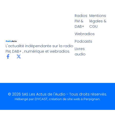
Radios
Mentions
FM &
légales &
DAB+
CGU
Webradios
Podcasts
L'actualité indépendante sur la radio
Livres
FM, DAB+ , numérique et webradios.
audio
© 2026 SAS Les Actus de l'Audio - Tous droits réservés.
Hébergé par DYCAST,
création de site web à Perpignan
.