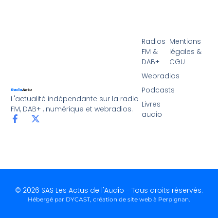
Radios
Mentions
FM &
légales &
DAB+
CGU
Webradios
Podcasts
L'actualité indépendante sur la radio
Livres
FM, DAB+ , numérique et webradios.
audio
© 2026 SAS Les Actus de l'Audio - Tous droits réservés.
Hébergé par DYCAST,
création de site web à Perpignan
.