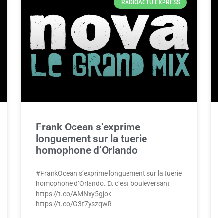
RADIOACTU EXPRESS
Frank Ocean s’exprime
longuement sur la tuerie
homophone d’Orlando
#FrankOcean s’exprime longuement sur la tuerie
homophone d’Orlando. Et c’est bouleversant
https://t.co/AMNxy5gjok
https://t.co/G3t7yszqwR