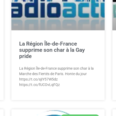
La Région Île-de-France
supprime son char à la Gay
pride
La Région Île-de-France supprime son char à la
Marche des Fiertés de Paris. Honte du jour
https://t.co/sjIY57W5dz
https://t.co/fUCOvLqFQz