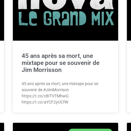
45 ans après sa mort, une
mixtape pour se souvenir de
Jim Morrisson
45 ans après sa mort, une mixtape pour se
souvenir de #JimMorrison
https://t.co/c8ITVTMhwG
https://t.co/aYCF2yUCfW