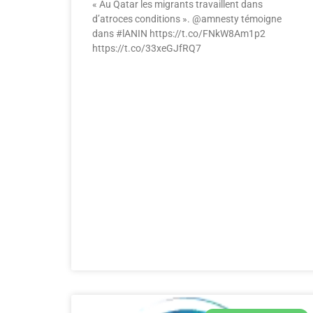
« Au Qatar les migrants travaillent dans
d’atroces conditions ». @amnesty témoigne
dans #lANIN https://t.co/FNkW8Am1p2
https://t.co/33xeGJfRQ7