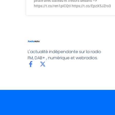
pirate avec bateau et trésors dedans –>
https://t.co/ren1pICQtI https://t.co/EpzX5JZro3
L'actualité indépendante sur la radio
FM, DAB+ , numérique et webradios.