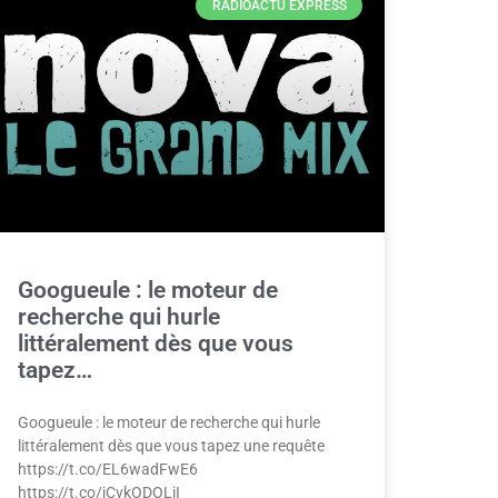
RADIOACTU EXPRESS
Googueule : le moteur de
recherche qui hurle
littéralement dès que vous
tapez…
Googueule : le moteur de recherche qui hurle
littéralement dès que vous tapez une requête
https://t.co/EL6wadFwE6
https://t.co/jCvkODOLiI