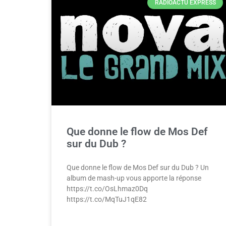
RADIOACTU EXPRESS
Que donne le flow de Mos Def
sur du Dub ?
Que donne le flow de Mos Def sur du Dub ? Un
album de mash-up vous apporte la réponse
https://t.co/OsLhmaz0Dq
https://t.co/MqTuJ1qE82