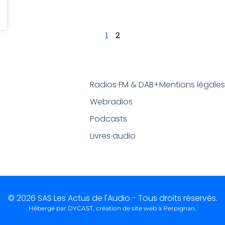
1
2
Radios FM & DAB+
Mentions légale
Webradios
Podcasts
Livres audio
© 2026 SAS Les Actus de l'Audio - Tous droits réservés.
Hébergé par DYCAST,
création de site web à Perpignan
.