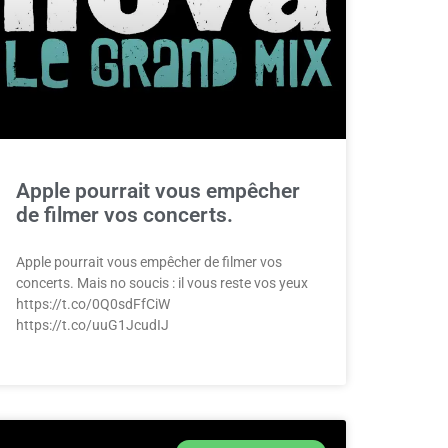
Apple pourrait vous empêcher
de filmer vos concerts.
Apple pourrait vous empêcher de filmer vos
concerts. Mais no soucis : il vous reste vos yeux
https://t.co/0Q0sdFfCiW
https://t.co/uuG1JcudIJ