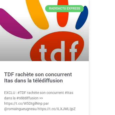
RADIOACTU EXPRESS
TDF rachète son concurrent
Itas dans la télédiffusion
EXCLU : #TDF rachète son concurrent #Itas
dans la #télédiffusion >>
https://t.co/W5DtgilNnp par
@romaingueugneau https://t.co/ILXJMLIjpZ