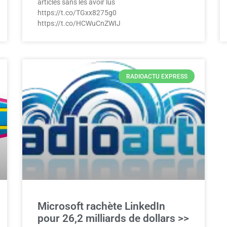
articles sans les avoir lus
https://t.co/TGxx8275g0
https://t.co/HCWuCnZWIJ
RADIOACTU EXPRESS
Microsoft rachète LinkedIn
pour 26,2 milliards de dollars >>