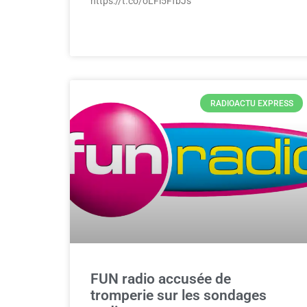
https://t.co/oLFi5FfbJs
RADIOACTU EXPRESS
FUN radio accusée de
tromperie sur les sondages