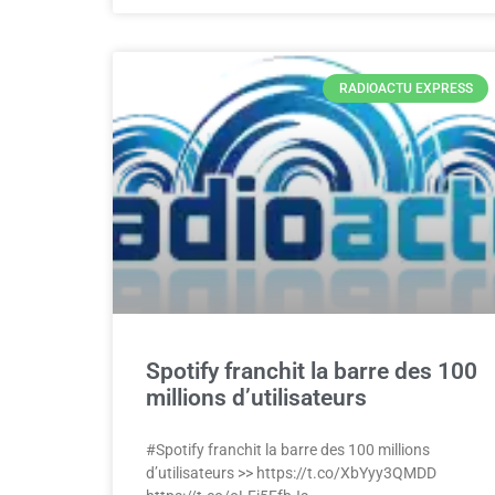
RADIOACTU EXPRESS
Spotify franchit la barre des 100
millions d’utilisateurs
#Spotify franchit la barre des 100 millions
d’utilisateurs >> https://t.co/XbYyy3QMDD