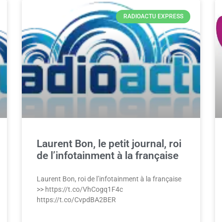
RADIOACTU EXPRESS
Laurent Bon, le petit journal, roi
de l’infotainment à la française
Laurent Bon, roi de l’infotainment à la française
>> https://t.co/VhCogq1F4c
https://t.co/CvpdBA2BER