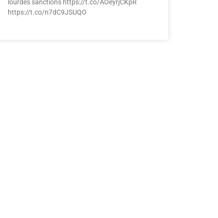
lourdes sanctions https://t.co/AOeyrjCKpR
https://t.co/n7dC9JSUQO