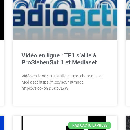
Vidéo en ligne : TF1 s’allie à
ProSiebenSat.1 et Mediaset
Vidéo en ligne : TF1 s’allie à ProSiebenSat.1 et
Mediaset https://t.co/seSnIXmnge
https://t.co/pGD5KbvLYW
RADIOACTU EXPRESS