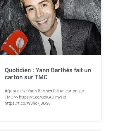
Quotidien : Yann Barthès fait un
carton sur TMC
#Quotidien : Yann Barthès fait un carton sur
TMC >> https://t.co/GxKAOimvH8
https://t.co/W0hc7jBOS6