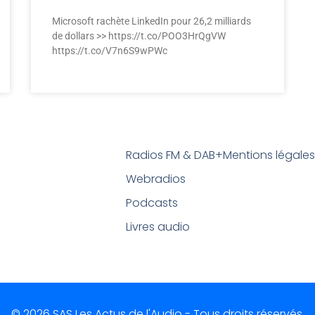
Microsoft rachète LinkedIn pour 26,2 milliards
de dollars >> https://t.co/POO3HrQgVW
https://t.co/V7n6S9wPWc
Radios FM & DAB+
Mentions légale
Webradios
Podcasts
Livres audio
© 2026 SAS Les Actus de l'Audio - Tous droits réservés.