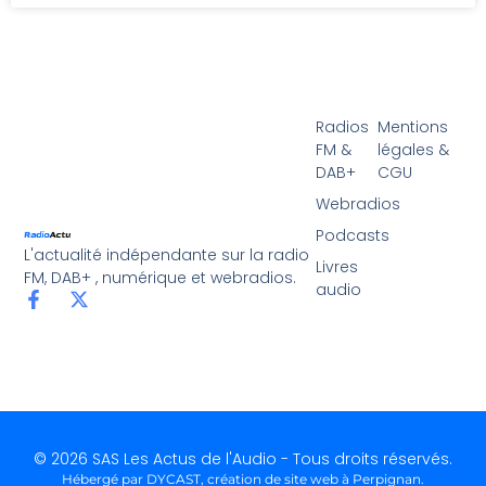
Radios
Mentions
FM &
légales &
DAB+
CGU
Webradios
Podcasts
L'actualité indépendante sur la radio
Livres
FM, DAB+ , numérique et webradios.
audio
© 2026 SAS Les Actus de l'Audio - Tous droits réservés.
Hébergé par DYCAST,
création de site web à Perpignan
.