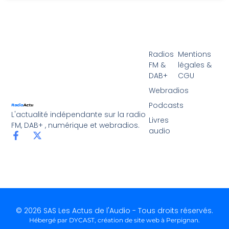
Radios
Mentions
FM &
légales &
DAB+
CGU
Webradios
Podcasts
L'actualité indépendante sur la radio
Livres
FM, DAB+ , numérique et webradios.
audio
© 2026 SAS Les Actus de l'Audio - Tous droits réservés.
Hébergé par DYCAST,
création de site web à Perpignan
.