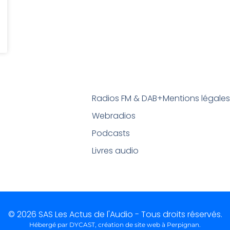
Radios FM & DAB+
Mentions légale
Webradios
Podcasts
Livres audio
© 2026 SAS Les Actus de l'Audio - Tous droits réservés.
Hébergé par DYCAST,
création de site web à Perpignan
.