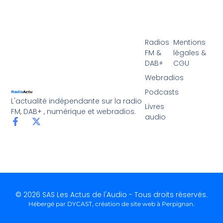
Radios
Mentions
FM &
légales &
DAB+
CGU
Webradios
Podcasts
L'actualité indépendante sur la radio
Livres
FM, DAB+ , numérique et webradios.
audio
© 2026 SAS Les Actus de l'Audio - Tous droits réservés.
Hébergé par DYCAST,
création de site web à Perpignan
.