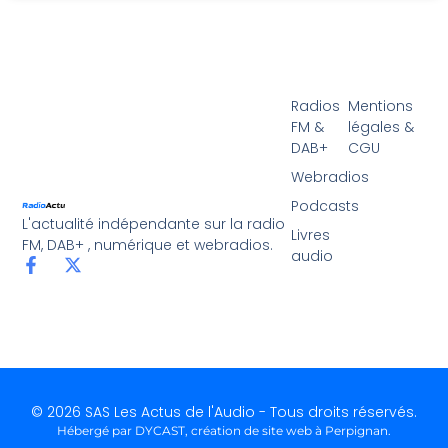
Radios
Mentions
FM &
légales &
DAB+
CGU
Webradios
Podcasts
L'actualité indépendante sur la radio
Livres
FM, DAB+ , numérique et webradios.
audio
© 2026 SAS Les Actus de l'Audio - Tous droits réservés.
Hébergé par DYCAST,
création de site web à Perpignan
.