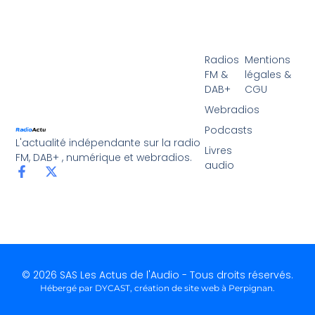
Radios
Mentions
FM &
légales &
DAB+
CGU
Webradios
Podcasts
L'actualité indépendante sur la radio
Livres
FM, DAB+ , numérique et webradios.
audio
© 2026 SAS Les Actus de l'Audio - Tous droits réservés.
Hébergé par DYCAST,
création de site web à Perpignan
.