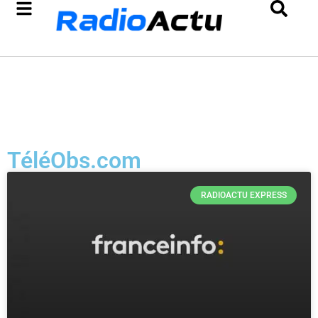
TéléObs.com
RADIOACTU EXPRESS