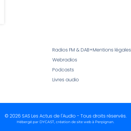
Radios FM & DAB+
Mentions légale
Webradios
Podcasts
Livres audio
© 2026 SAS Les Actus de l'Audio - Tous droits réservés.
Hébergé par DYCAST,
création de site web à Perpignan
.