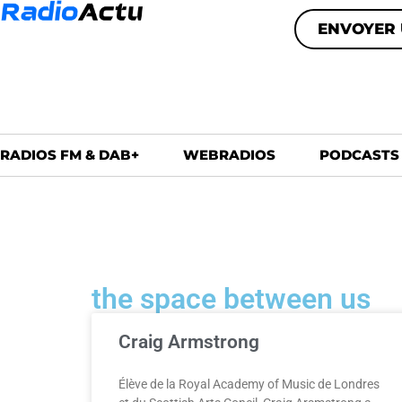
ENVOYER 
RADIOS FM & DAB+
WEBRADIOS
PODCASTS
the space between us
Craig Armstrong
Élève de la Royal Academy of Music de Londres