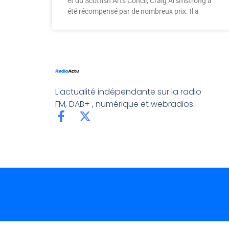
et du Scottish Arts Concil, Craig Arsmstrong a
été récompensé par de nombreux prix. Il a
L'actualité indépendante sur la radio
FM, DAB+ , numérique et webradios.