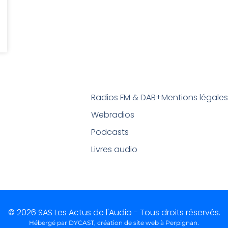
Radios FM & DAB+
Mentions légale
Webradios
Podcasts
Livres audio
© 2026 SAS Les Actus de l'Audio - Tous droits réservés.
Hébergé par DYCAST,
création de site web à Perpignan
.