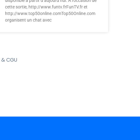
disponible à partir d’aujourd’hui. A l’occasion de
cette sortie, http://www.funtv.frFunTV.fr et
http://www.top50online.comTop50Online.com
organisent un chat avec
s & CGU