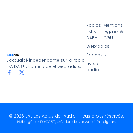
Radios
Mentions
FM &
légales &
DAB+
CGU
Webradios
Podcasts
L'actualité indépendante sur la radio
Livres
FM, DAB+ , numérique et webradios.
audio
© 2026 SAS Les Actus de l'Audio - Tous droits réservés.
Hébergé par DYCAST,
création de site web à Perpignan
.