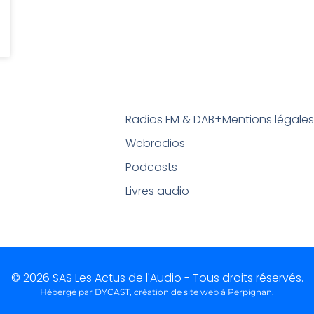
Radios FM & DAB+
Mentions légale
Webradios
Podcasts
Livres audio
© 2026 SAS Les Actus de l'Audio - Tous droits réservés.
Hébergé par DYCAST,
création de site web à Perpignan
.