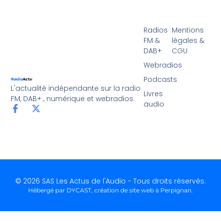
Radios
Mentions
FM &
légales &
DAB+
CGU
Webradios
Podcasts
L'actualité indépendante sur la radio
Livres
FM, DAB+ , numérique et webradios.
audio
© 2026 SAS Les Actus de l'Audio - Tous droits réservés.
Hébergé par DYCAST,
création de site web à Perpignan
.