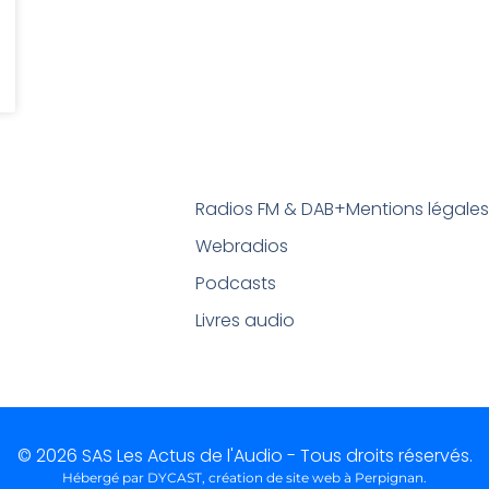
Radios FM & DAB+
Mentions légale
Webradios
Podcasts
Livres audio
© 2026 SAS Les Actus de l'Audio - Tous droits réservés.
Hébergé par DYCAST,
création de site web à Perpignan
.