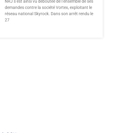
NRJ s’est ainsi vu déboutée de l’ensemble de ses
demandes contre la société Vortex, exploitant le
réseau national Skyrock. Dans son arrêt rendu le
27