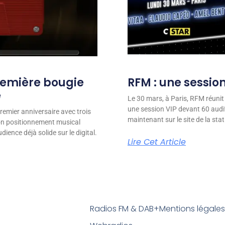
remière bougie
RFM : une session
e
Le 30 mars, à Paris, RFM réunit
une session VIP devant 60 audit
remier anniversaire avec trois
maintenant sur le site de la stat
son positionnement musical
ience déjà solide sur le digital.
Lire Cet Article
Radios FM & DAB+
Mentions légale