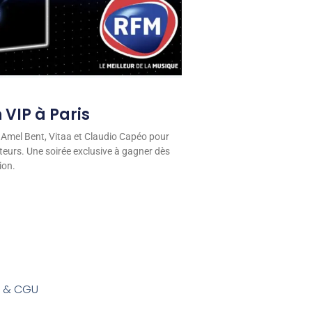
 VIP à Paris
 Amel Bent, Vitaa et Claudio Capéo pour
eurs. Une soirée exclusive à gagner dès
ion.
s & CGU