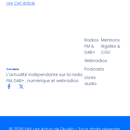
Lire Cet Article
Radios
Mentions
FM &
légales &
DAB+
CGU
Webradios
Podcasts
L'actualité indépendante sur la radio
Livres
FM, DAB+ , numérique et webradios.
audio
© 2026 SAS Les Actus de l'Audio - Tous droits réservés.