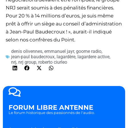
NRJ serait soumis à des pénalités financières.
Pour 20 % à 14 millions d’euros, je suis même
prêt à offrir un siège au conseil d’administration
à Jean-Paul Baudecroux ! », aurait-il indiqué
selon nos confrères du Point.
denis olivennes
,
emmanuel jayr
,
goome radio
,
jean-paul baudecroux
,
lagardère
,
lagardere active
,
nrj
,
nrj group
,
roberto ciurleo
FORUM LIBRE ANTENNE
Le forum historique des passionnés de l'audio.