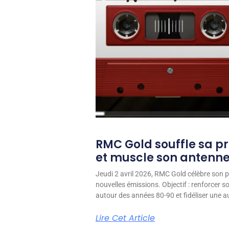
RMC Gold souffle sa p
et muscle son antenn
Jeudi 2 avril 2026, RMC Gold célèbre son p
nouvelles émissions. Objectif : renforcer 
autour des années 80-90 et fidéliser une aud
Lire Cet Article