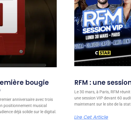
remière bougie
RFM : une session
e
Le 30 mars, à Paris, RFM réunit
une session VIP devant 60 audit
remier anniversaire avec trois
maintenant sur le site de la stat
son positionnement musical
ience déjà solide sur le digital.
Lire Cet Article