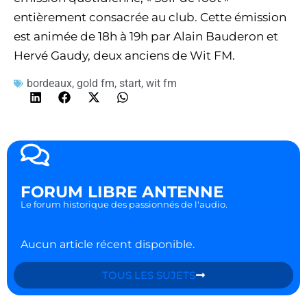
entièrement consacrée au club. Cette émission
est animée de 18h à 19h par Alain Bauderon et
Hervé Gaudy, deux anciens de Wit FM.
bordeaux
,
gold fm
,
start
,
wit fm
FORUM LIBRE ANTENNE
Le forum historique des passionnés de l'audio.
Aucun article récent disponible.
TOUS LES SUJETS