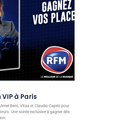
 VIP à Paris
 Amel Bent, Vitaa et Claudio Capéo pour
eurs. Une soirée exclusive à gagner dès
ion.