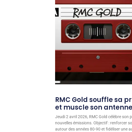
RMC Gold souffle sa p
et muscle son antenn
Jeudi 2 avril 2026, RMC Gold célèbre son p
nouvelles émissions. Objectif : renforcer 
autour des années 80-90 et fidéliser une aud