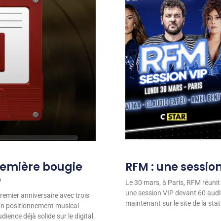
remière bougie
RFM : une session
e
Le 30 mars, à Paris, RFM réunit
une session VIP devant 60 audit
remier anniversaire avec trois
maintenant sur le site de la stat
son positionnement musical
ience déjà solide sur le digital.