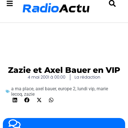
Zazie et Axel Bauer en VIP
4 mai 2001 à 00:00
La rédaction
a ma place
,
axel bauer
,
europe 2
,
lundi vip
,
marie
lecoq
,
zazie