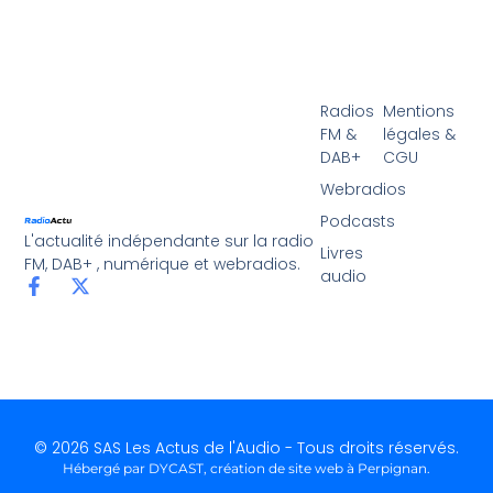
Radios
Mentions
FM &
légales &
DAB+
CGU
Webradios
Podcasts
L'actualité indépendante sur la radio
Livres
FM, DAB+ , numérique et webradios.
audio
© 2026 SAS Les Actus de l'Audio - Tous droits réservés.
Hébergé par DYCAST,
création de site web à Perpignan
.