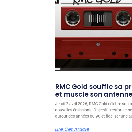
RMC Gold souffle sa p
et muscle son antenn
Jeudi 2 avril 2026, RMC Gold célèbre son p
nouvelles émissions. Objectif : renforcer 
autour des années 80-90 et fidéliser une aud
Lire Cet Article