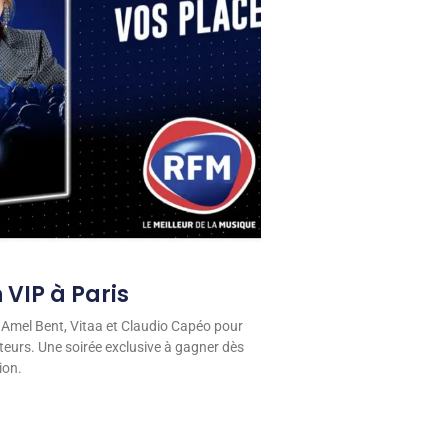
 VIP à Paris
 Amel Bent, Vitaa et Claudio Capéo pour
eurs. Une soirée exclusive à gagner dès
ion.