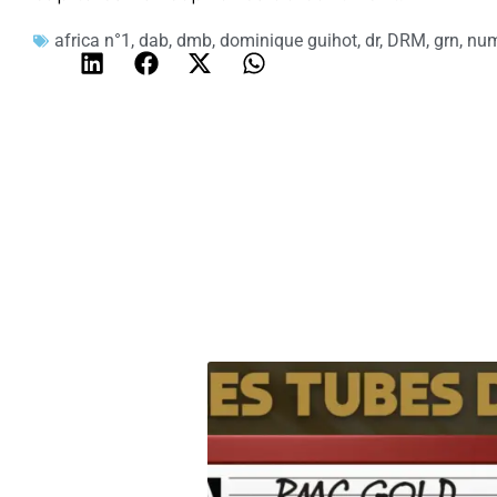
africa n°1
,
dab
,
dmb
,
dominique guihot
,
dr
,
DRM
,
grn
,
num