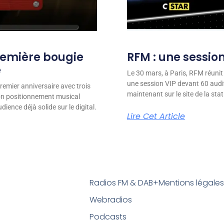
remière bougie
RFM : une session
e
Le 30 mars, à Paris, RFM réunit
une session VIP devant 60 audit
remier anniversaire avec trois
maintenant sur le site de la stat
son positionnement musical
ience déjà solide sur le digital.
Lire Cet Article
Radios FM & DAB+
Mentions légale
Webradios
Podcasts