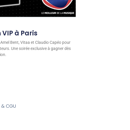
 VIP à Paris
 Amel Bent, Vitaa et Claudio Capéo pour
eurs. Une soirée exclusive à gagner dès
ion.
s & CGU