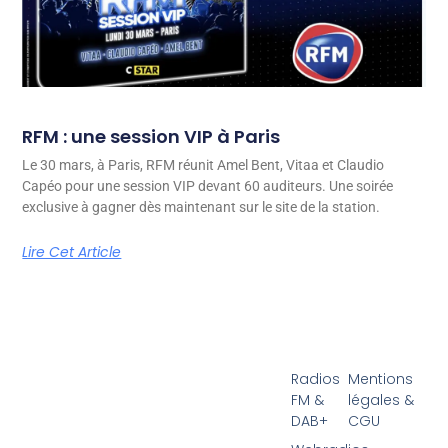
RFM : une session VIP à Paris
Le 30 mars, à Paris, RFM réunit Amel Bent, Vitaa et Claudio
Capéo pour une session VIP devant 60 auditeurs. Une soirée
exclusive à gagner dès maintenant sur le site de la station.
Lire Cet Article
Radios
Mentions
FM &
légales &
DAB+
CGU