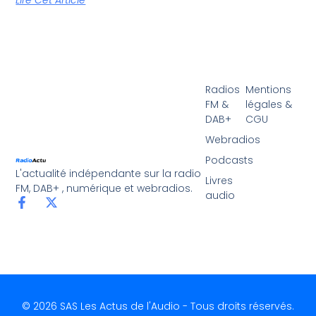
Lire Cet Article
Radios
Mentions
FM &
légales &
DAB+
CGU
Webradios
Podcasts
L'actualité indépendante sur la radio
Livres
FM, DAB+ , numérique et webradios.
audio
© 2026 SAS Les Actus de l'Audio - Tous droits réservés.