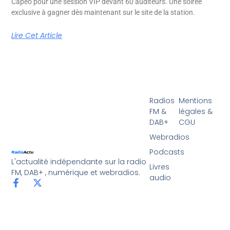
Capéo pour une session VIP devant 60 auditeurs. Une soirée
exclusive à gagner dès maintenant sur le site de la station.
Lire Cet Article
Radios
Mentions
FM &
légales &
DAB+
CGU
Webradios
Podcasts
L'actualité indépendante sur la radio
Livres
FM, DAB+ , numérique et webradios.
audio