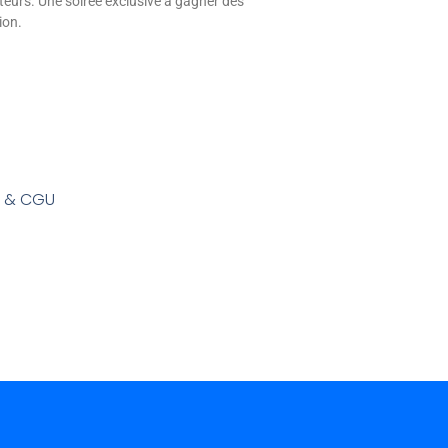
eurs. Une soirée exclusive à gagner dès
ion.
s & CGU