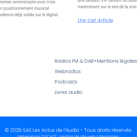
une session VIP devant 60 audit
remier anniversaire avec trois
maintenant sur le site de la stat
son positionnement musical
ience déjà solide sur le digital.
Lire Cet Article
Radios FM & DAB+
Mentions légale
Webradios
Podcasts
Livres audio
© 2026 SAS Les Actus de l'Audio - Tous droits réservés.
Hébergé par DYCAST,
création de site web à Perpignan
.