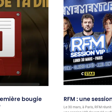
remière bougie
RFM : une session
e
Le 30 mars, à Paris, RFM réunit