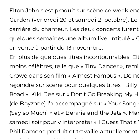
Elton John s’est produit sur scène ce week e
Garden (vendredi 20 et samedi 21 octobre). Le 
carrière du chanteur. Les deux concerts furent 
quelques semaines une album live. Intitulé « 
en vente à partir du 13 novembre.
En plus de quelques titres incontournables, E
moins célèbres, telle que « Tiny Dancer », re
Crowe dans son film « Almost Famous ». De no
rejoindre sur scène pour quelques titres : Bill
Road », Kiki Dee sur « Don’t Go Breaking My 
(de Boyzone) l’a accompagné sur « Your Song 
(Say so Much) » et « Bennie and the Jets ». Ma
samedi soir pour y interpréter « I Guess That’s
Phil Ramone produit et travaille actuellement 