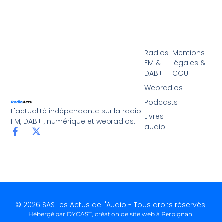
Radios
Mentions
FM &
légales &
DAB+
CGU
Webradios
Podcasts
L'actualité indépendante sur la radio
Livres
FM, DAB+ , numérique et webradios.
audio
© 2026 SAS Les Actus de l'Audio - Tous droits réservés.
Hébergé par DYCAST,
création de site web à Perpignan
.