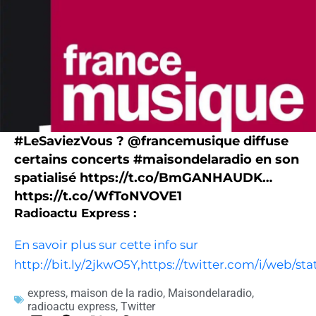
#LeSaviezVous ? @francemusique diffuse
certains concerts #maisondelaradio en son
spatialisé https://t.co/BmGANHAUDK…
https://t.co/WfToNVOVE1
Radioactu Express :
En savoir plus sur cette info sur
http://bit.ly/2jkwO5Y,https://twitter.com/i/web/s
express
,
maison de la radio
,
Maisondelaradio
,
radioactu express
,
Twitter