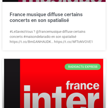
France musique diffuse certains
concerts en son spatialisé
#LeSaviezVous ? @francemusique diffuse certains
concerts #maisondelaradio en son spatialisé
https://t.co/BmGANHAUDK… https://t.co/WfToNVOVE1
RADIOACTU EXPRESS